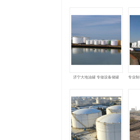
济宁大地油罐 专做设备储罐