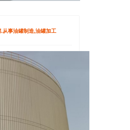
罐.从事油罐制造,油罐加工